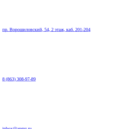
пр. Ворошиловский, 54, 2 этаж, каб. 201-204
8 (863) 308-97-89
inbox@apmz.ru